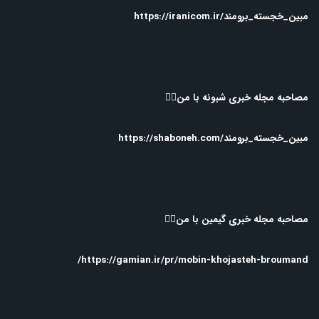
مبین_خجسته_برومند/https://iranicom.ir
مصاحبه مجله خبری شبونه با من👇🏻
مبین_خجسته_برومند/https://shaboneh.com
مصاحبه مجله خبری گیمین با من👇🏻
https://gamian.ir/pr/mobin-khojasteh-broumand/