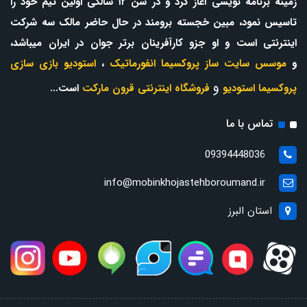
زمینه برنامه نویسی آغاز کرد و در سن ۱۲ سالگی اولین تیم خود را
تاسیس نمود، مبین خجسته برومند در حال حاضر مالک سه شرکت
اینترنتی است و او جزو کارآفرینان برتر جوان در ایران میباشد،
و
موسس سایت ساز پروکسیما انفورماتیک
،
استودیو بازی سازی
و
پروکسیما استودیو
فروشگاه اینترنتی قرون مارکت
است...
تماس با ما
09394448036
info@mobinkhojastehboroumand.ir
استان البرز