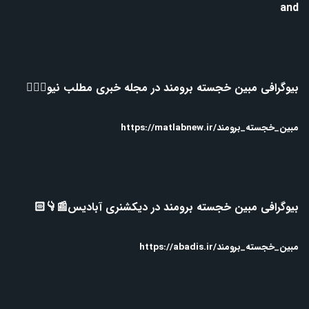
and
بیوگرافی مبین خجسته برومند در مجله خبری مطلب نیو👇🏻📰
مبین_خجسته_برومند/https://matlabnew.ir
بیوگرافی مبین خجسته برومند در دیکشنری آبادیس📰👇🏻
مبین_خجسته_برومند/https://abadis.ir