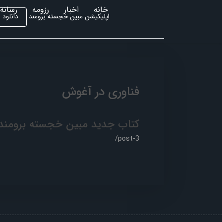
خانه
اخبار
رزومه
رسانه 
دانلود
اپلیکیشن مبین خجسته برومند
فناوری در آغوش
کتاب جدید مبین خجسته برومن
/post-3