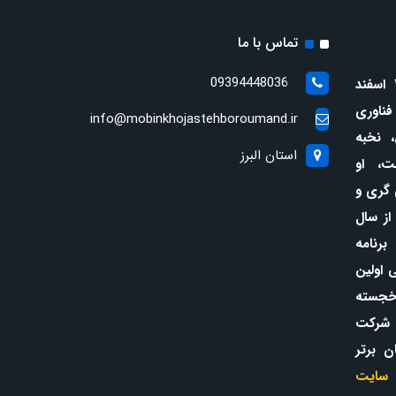
تماس با ما
09394448036
(متولد ۲۷ اسفند
 فناوری
info@mobinkhojastehboroumand.ir
، نخبه
استان البرز
ت، او
 گری و
از سال
 برنامه
در سن ۱۲ سالگی اولین
خجسته
 شرکت
ن برتر
سایت