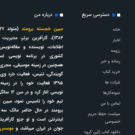
دسترسی سریع
درباره من
مبین خجسته برومند
خانه
۱۳۸۴)، کارآفرین برتر، مدیریت
اخبار
اطلاعات، نویسنده و مقاله‌نویس
رزومه
کشوری در برنامه نویسی اس
رسانه و خبر
همچنین در زمینه موسیقی، مجری
خرید کتاب
گویندگی، تنیس، فعالیت دارد وی 
شرکت ها
۱۳۹۵ فعالیت خود را در زمینه
نویسی آغاز کرد و 
نمونه‌کارها
تیم خود را تاسیس نمود، مبین 
تماس با من
برومند در حال حاضر مالک سه
سیاست حفظ حریم
اینترنتی است و او جزو کارآفرینا
خصوصی
جوان در ایران میباشد، و
موسس 
دانلود کتاب (این گروه