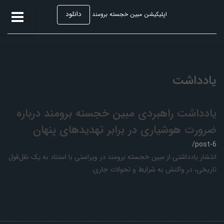
دانلود
اپلیکیشن مبین خجسته برومند
یادداشت
یادداشت راهبردی مبین خجسته‌ برومند درباره
ضرورت هوشیاری در برابر تهدیدهای پنهان
/post-6
انتشار یادداشتی از مبین خجسته‌ برومند در ویراستی با استناد به یک نقل‌قول
تاریخی، در واکنش به شرایط و تحولات جاری.