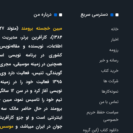
دسترسی سریع
درباره من
مبین خجسته برومند
خانه
۱۳۸۴)، کارآفرین برتر، مدیریت
اخبار
اطلاعات، نویسنده و مقاله‌نویس
رزومه
کشوری در برنامه نویسی اس
رسانه و خبر
همچنین در زمینه موسیقی، مجری
خرید کتاب
گویندگی، تنیس، فعالیت دارد وی 
شرکت ها
۱۳۹۵ فعالیت خود را در زمینه
نویسی آغاز کرد و 
نمونه‌کارها
تیم خود را تاسیس نمود، مبین 
تماس با من
برومند در حال حاضر مالک سه
سیاست حفظ حریم
اینترنتی است و او جزو کارآفرینا
خصوصی
جوان در ایران میباشد، و
موسس 
دانلود کتاب (این گروه