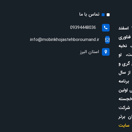
تماس با ما
09394448036
(متولد ۲۷ اسفند
 فناوری
info@mobinkhojastehboroumand.ir
، نخبه
استان البرز
ت، او
 گری و
از سال
 برنامه
در سن ۱۲ سالگی اولین
خجسته
 شرکت
ن برتر
سایت