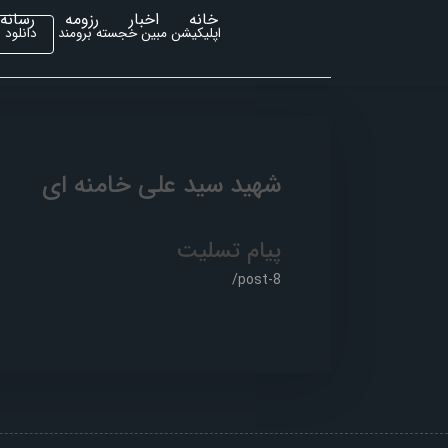
خانه
اخبار
رزومه
رسانه 
دانلود
اپلیکیشن مبین خجسته برومند
شهید سید علی خامنه ای
پیام تسلیت
/post-8