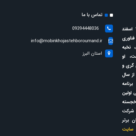
تماس با ما
09394448036
(متولد ۲۷ اسفند
 فناوری
info@mobinkhojastehboroumand.ir
، نخبه
استان البرز
ت، او
 گری و
از سال
 برنامه
در سن ۱۲ سالگی اولین
خجسته
 شرکت
ن برتر
سایت