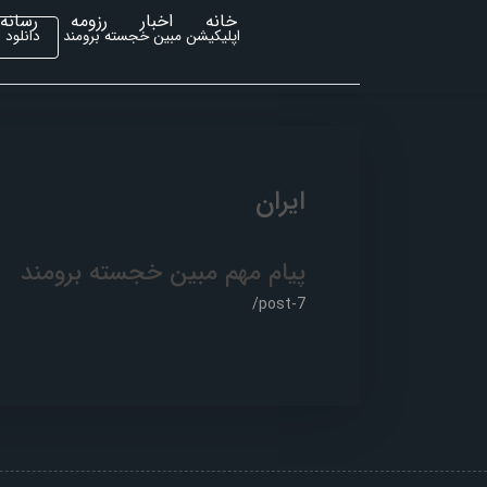
خانه
اخبار
رزومه
رسانه 
دانلود
اپلیکیشن مبین خجسته برومند
ایران
پیام مهم مبین خجسته برومند
/post-7