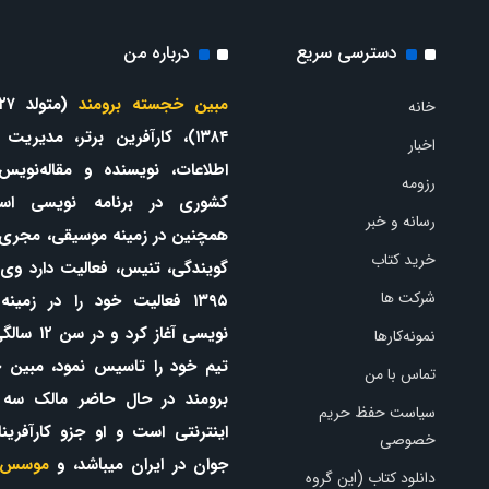
دسترسی سریع
درباره من
مبین خجسته برومند
خانه
۱۳۸۴)، کارآفرین برتر، مدیریت
اخبار
اطلاعات، نویسنده و مقاله‌نویس
رزومه
کشوری در برنامه نویسی اس
رسانه و خبر
همچنین در زمینه موسیقی، مجری
خرید کتاب
گویندگی، تنیس، فعالیت دارد وی 
شرکت ها
۱۳۹۵ فعالیت خود را در زمینه
نویسی آغاز کرد و 
نمونه‌کارها
تیم خود را تاسیس نمود، مبین 
تماس با من
برومند در حال حاضر مالک سه
سیاست حفظ حریم
اینترنتی است و او جزو کارآفرینا
خصوصی
جوان در ایران میباشد، و
موسس 
دانلود کتاب (این گروه